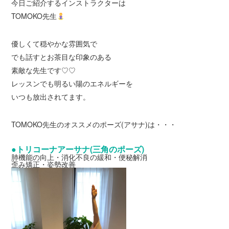
今日ご紹介するインストラクターは
TOMOKO先生
優しくて穏やかな雰囲気で
でも話すとお茶目な印象のある
素敵な先生です♡♡
レッスンでも明るい陽のエネルギーを
いつも放出されてます。
TOMOKO先生のオススメのポーズ(アサナ)は・・・
●トリコーナアーサナ(三角のポーズ)
肺機能の向上・消化不良の緩和・便秘解消
歪み矯正・姿勢改善