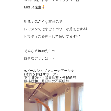
Mitsue先生
明るく気さくな雰囲気で
レッスンではすごくパワーが貰えます♪♪
ピラティスを担当して頂いてます^ ^
そんなMitsue先生の
好きなアサナは・・・
●パールシュヴァコーナアーサナ
(体側を伸ばすポーズ)
下半身強化・骨盤調整・便秘解消
腰痛緩和・月経中の不調緩和