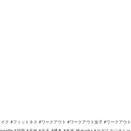
゙ディメイク #フィットネス #ワークアウト #ワークアウト女子 #ワークアウ
ogalife #福岡 #天神 #大名 #博多 #赤坂 #fukuoka #ヨガスタジオミー