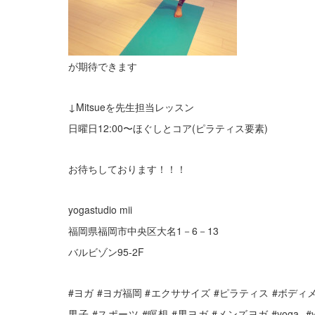
が期待できます
↓Mitsueを先生担当レッスン
日曜日12:00〜ほぐしとコア(ピラティス要素)
お待ちしております！！！
yogastudio mii
福岡県福岡市中央区大名1－6－13
バルビゾン95-2F
#ヨガ #ヨガ福岡 #エクササイズ #ピラティス #ホ
男子 #スポーツ #瞑想 #男ヨガ #メンズヨガ #yoga #y