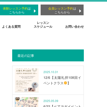
体験レッスン予約
は
会員レッスン予約
は
こちらから
こちらから
レッスン
よくある質問
スケジュール
お問い合わせ
最近の記事
2025.10.31
12/6【太陽礼拝108回イ
ベントクラス
】
2025.05.09
6/22【ペアヨガイベント