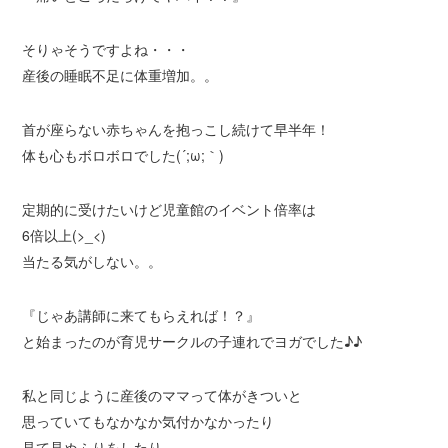
そりゃそうですよね・・・
産後の睡眠不足に体重増加。。
首が座らない赤ちゃんを抱っこし続けて早半年！
体も心もボロボロでした(´;ω;｀)
定期的に受けたいけど児童館のイベント倍率は
6倍以上(>_<)
当たる気がしない。。
『じゃあ講師に来てもらえれば！？️』
と始まったのが育児サークルの子連れでヨガでした♪♪
私と同じように産後のママって体がきついと
思っていてもなかなか気付かなかったり
見て見ぬふりをしたり。