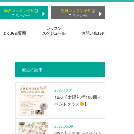
体験レッスン予約
は
会員レッスン予約
は
こちらから
こちらから
レッスン
よくある質問
スケジュール
お問い合わせ
最近の記事
と
2025.10.31
12/6【太陽礼拝108回イ
ベントクラス
】
2025.05.09
6/22【ペアヨガイベント