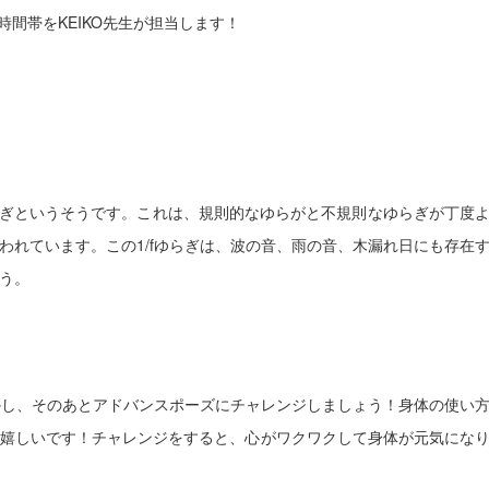
の時間帯をKEIKO先生が担当します！
ゆらぎというそうです。これは、規則的なゆらがと不規則なゆらぎが丁度
われています。この1/fゆらぎは、波の音、雨の音、木漏れ日にも存在
う。
かし、そのあとアドバンスポーズにチャレンジしましょう！
身体の使い
嬉しいです！
チャレンジをすると、心がワクワクして身体が元気にな